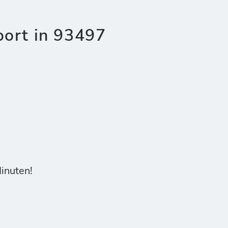
port in 93497
Minuten!