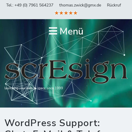
Tel.: +49 (0) 7961 564237
thomas.zwick@gmx.de
Rückruf
★★★★★
Menü
launching your web to space since 1999
WordPress Support: