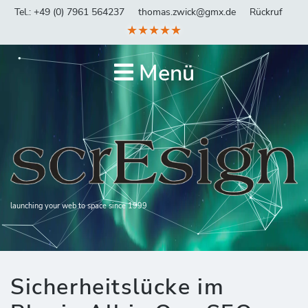
Tel.: +49 (0) 7961 564237
thomas.zwick@gmx.de
Rückruf
★★★★★
Menü
launching your web to space since 1999
Sicherheitslücke im