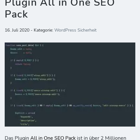
Plugin All in One SEO
Pack
16. Juli 2020 - Kategorie:
WordPress Sicherheit
Das Plugin
All in One SEO Pack
ist in über 2 Millionen