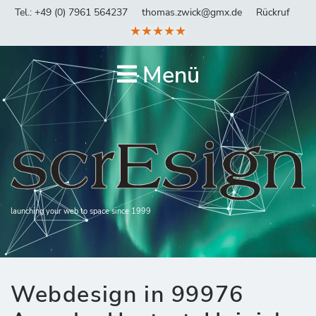
Tel.: +49 (0) 7961 564237
thomas.zwick@gmx.de
Rückruf
★★★★★
Menü
launching your web to space since 1999
Webdesign in 99976