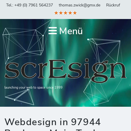
Tel.: +49 (0) 7961 564237
thomas.zwick@gmx.de
Rückruf
★★★★★
Menü
launching your web to space since 1999
Webdesign in 97944