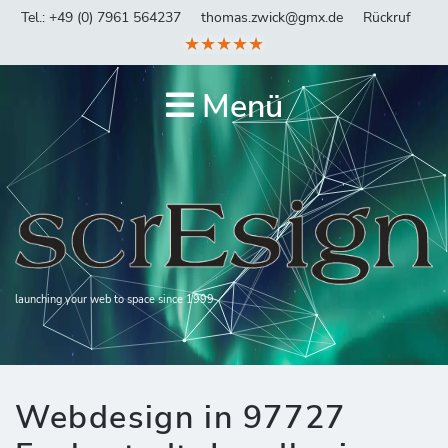
Tel.: +49 (0) 7961 564237
thomas.zwick@gmx.de
Rückruf
★★★★★
Menü
launching your web to space since 1999
Webdesign in 97727