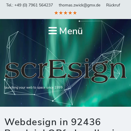
Tel.: +49 (0) 7961 564237
thomas.zwick@gmx.de
Rückruf
★★★★★
Menü
launching your web to space since 1999
Webdesign in 92436