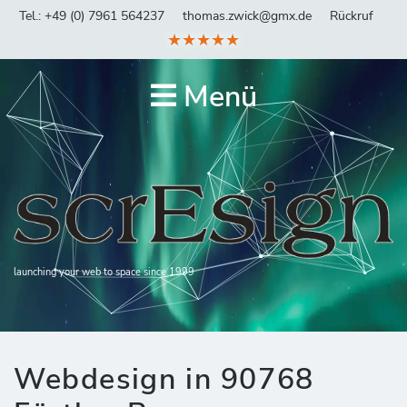
Tel.: +49 (0) 7961 564237
thomas.zwick@gmx.de
Rückruf
★★★★★
Menü
launching your web to space since 1999
Webdesign in 90768