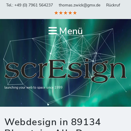
Tel.: +49 (0) 7961 564237
thomas.zwick@gmx.de
Rückruf
★★★★★
Menü
launching your web to space since 1999
Webdesign in 89134