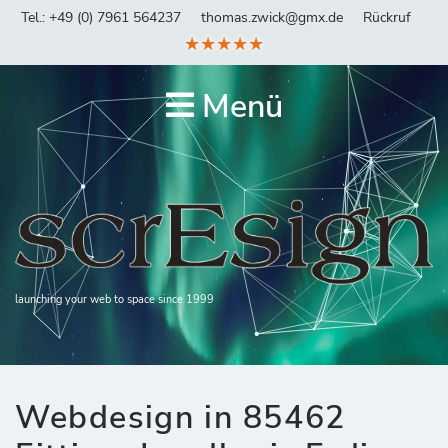
Tel.: +49 (0) 7961 564237
thomas.zwick@gmx.de
Rückruf
★★★★★
Menü
launching your web to space since 1999
Webdesign in 85462