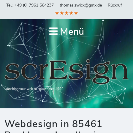
Tel.: +49 (0) 7961 564237
thomas.zwick@gmx.de
Rückruf
★★★★★
Menü
launching your web to space since 1999
Webdesign in 85461