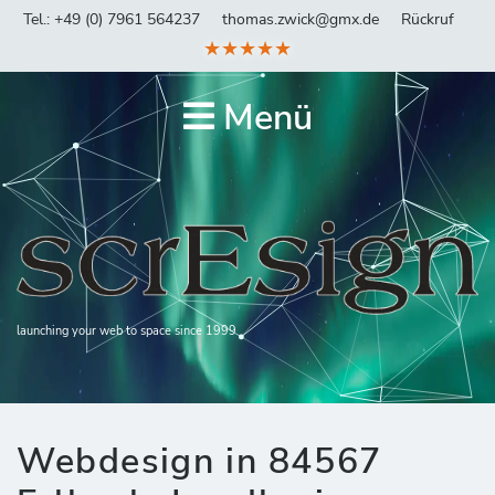
Tel.: +49 (0) 7961 564237
thomas.zwick@gmx.de
Rückruf
★★★★★
Menü
launching your web to space since 1999
Webdesign in 84567