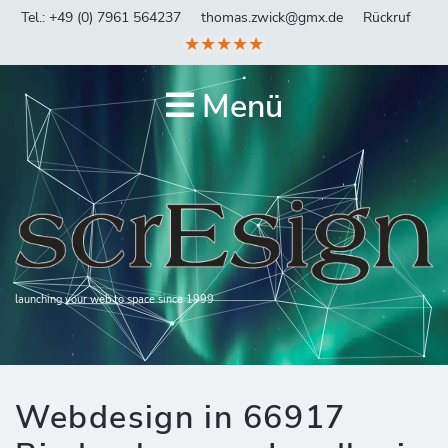
Tel.: +49 (0) 7961 564237
thomas.zwick@gmx.de
Rückruf
★★★★★
Menü
launching your web to space since 1999
Webdesign in 66917