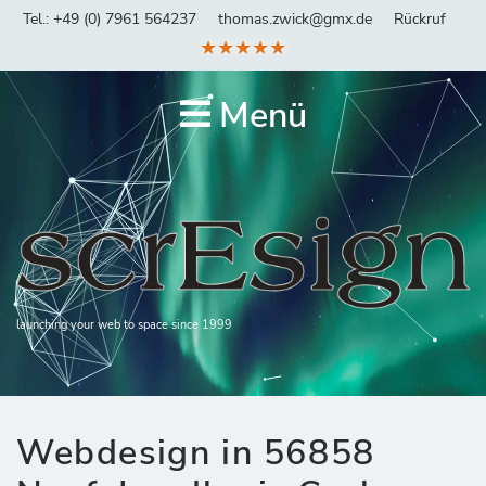
Tel.: +49 (0) 7961 564237
thomas.zwick@gmx.de
Rückruf
★★★★★
Menü
launching your web to space since 1999
Webdesign in 56858