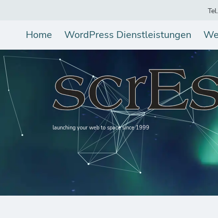
Tel
Home
WordPress Dienstleistungen
We
launching your web to space since 1999