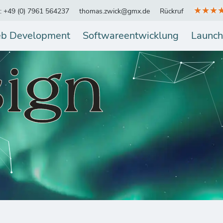
★★★
.: +49 (0) 7961 564237
thomas.zwick@gmx.de
Rückruf
b Development
Softwareentwicklung
Launch