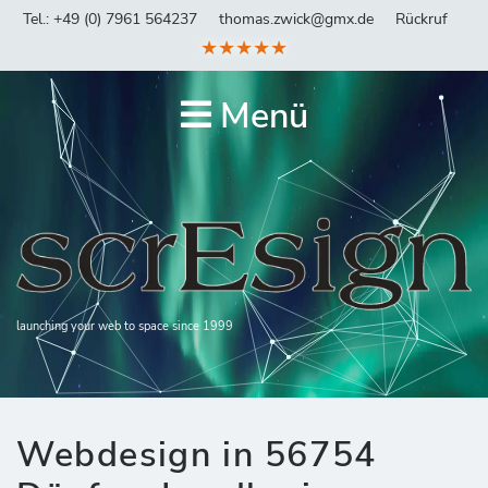
Tel.: +49 (0) 7961 564237
thomas.zwick@gmx.de
Rückruf
★★★★★
Menü
launching your web to space since 1999
Webdesign in 56754