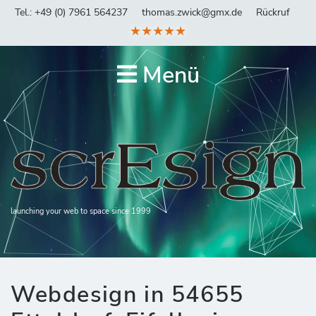
Tel.: +49 (0) 7961 564237
thomas.zwick@gmx.de
Rückruf
★★★★★
Menü
launching your web to space since 1999
Webdesign in 54655