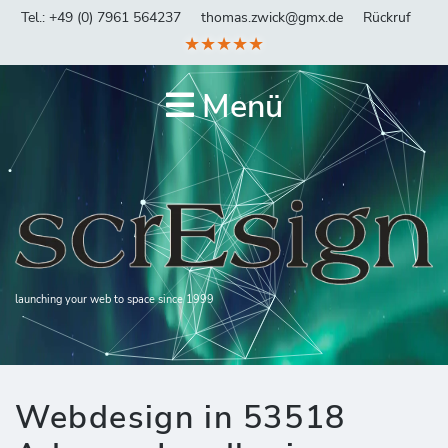
Tel.: +49 (0) 7961 564237
thomas.zwick@gmx.de
Rückruf
★★★★★
Menü
launching your web to space since 1999
Webdesign in 53518