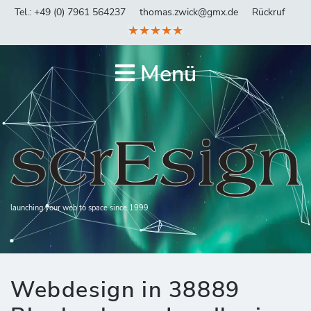
Tel.: +49 (0) 7961 564237
thomas.zwick@gmx.de
Rückruf
★★★★★
Menü
launching your web to space since 1999
Webdesign in 38889