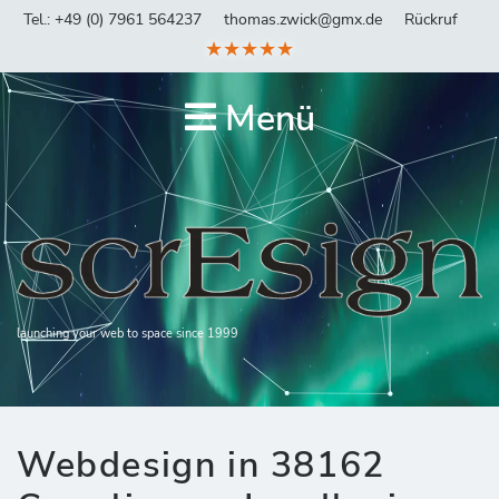
Tel.: +49 (0) 7961 564237
thomas.zwick@gmx.de
Rückruf
★★★★★
Menü
launching your web to space since 1999
Webdesign in 38162