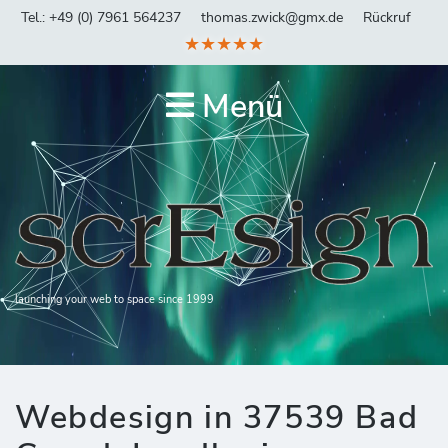
Tel.: +49 (0) 7961 564237
thomas.zwick@gmx.de
Rückruf
★★★★★
Menü
launching your web to space since 1999
Webdesign in 37539 Bad