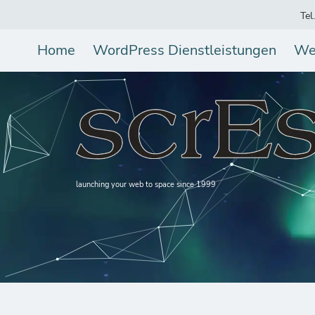
Tel
Home
WordPress Dienstleistungen
We
launching your web to space since 1999