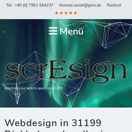
Tel.: +49 (0) 7961 564237
thomas.zwick@gmx.de
Rückruf
★★★★★
Menü
launching your web to space since 1999
Webdesign in 31199