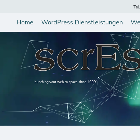
Tel
Home
WordPress Dienstleistungen
We
launching your web to space since 1999