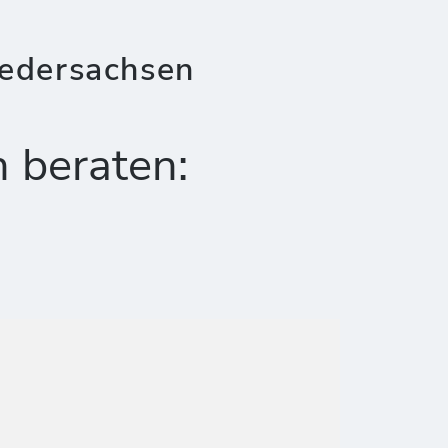
iedersachsen
h beraten: