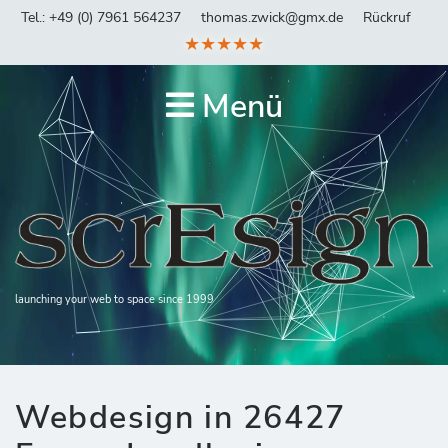
Tel.: +49 (0) 7961 564237
thomas.zwick@gmx.de
Rückruf
★★★★★
Menü
launching your web to space since 1999
Webdesign in 26427