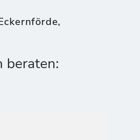
Eckernförde,
h beraten: