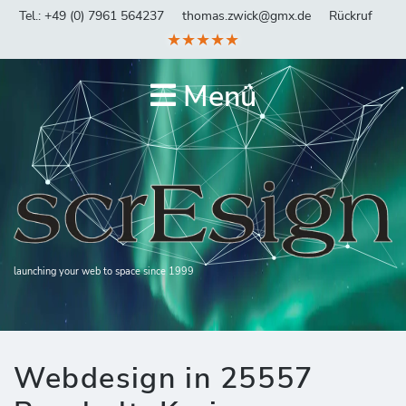
Tel.: +49 (0) 7961 564237
thomas.zwick@gmx.de
Rückruf
★★★★★
Menü
launching your web to space since 1999
Webdesign in 25557