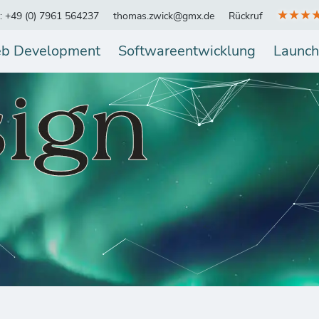
★★★
.: +49 (0) 7961 564237
thomas.zwick@gmx.de
Rückruf
b Development
Softwareentwicklung
Launch