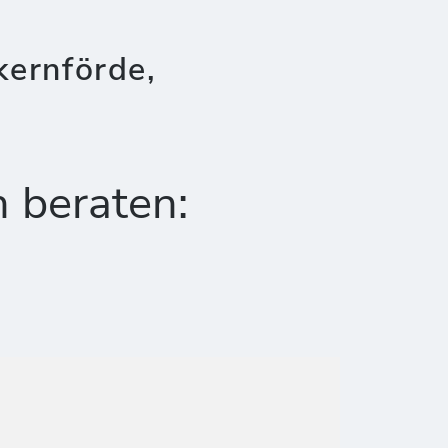
kernförde,
h beraten: