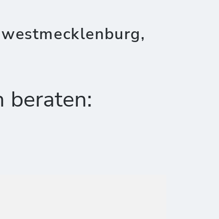
dwestmecklenburg,
h beraten: