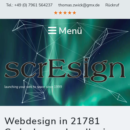
Tel.: +49 (0) 7961 564237
thomas.zwick@gmx.de
Rückruf
★★★★★
Menü
launching your web to space since 1999
Webdesign in 21781