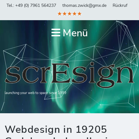
Tel.: +49 (0) 7961 564237
thomas.zwick@gmx.de
Rückruf
★★★★★
Menü
launching your web to space since 1999
Webdesign in 19205