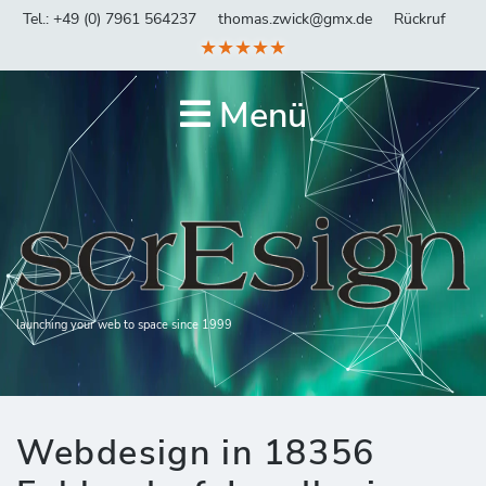
Tel.: +49 (0) 7961 564237
thomas.zwick@gmx.de
Rückruf
★★★★★
Menü
launching your web to space since 1999
Webdesign in 18356