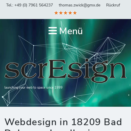
Tel.: +49 (0) 7961 564237
thomas.zwick@gmx.de
Rückruf
★★★★★
Menü
launching your web to space since 1999
Webdesign in 18209 Bad