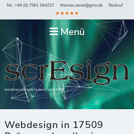
Tel.: +49 (0) 7961 564237
thomas.zwick@gmx.de
Rückruf
★★★★★
Menü
launching your web to space since 1999
Webdesign in 17509