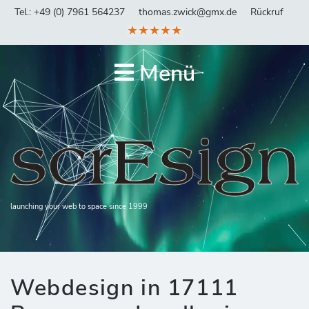
Tel.: +49 (0) 7961 564237
thomas.zwick@gmx.de
Rückruf
★★★★★
Menü
launching your web to space since 1999
Webdesign in 17111