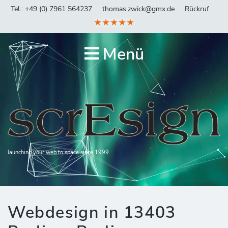
Tel.: +49 (0) 7961 564237
thomas.zwick@gmx.de
Rückruf
★★★★★
Menü
launching your web to space since 1999
Webdesign in 13403