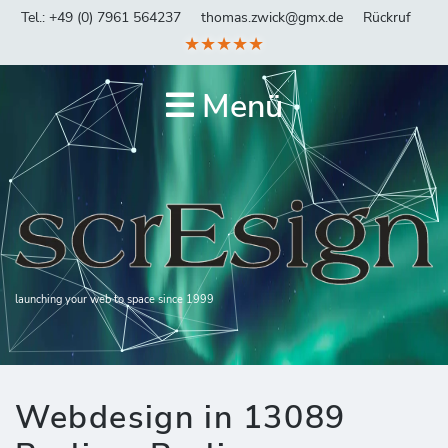
Tel.: +49 (0) 7961 564237
thomas.zwick@gmx.de
Rückruf
★★★★★
Menü
launching your web to space since 1999
Webdesign in 13089