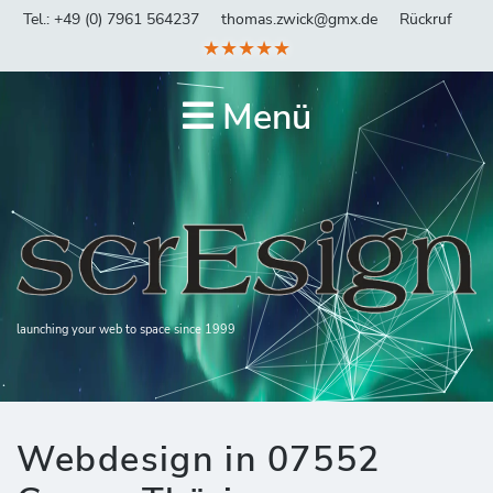
Tel.: +49 (0) 7961 564237
thomas.zwick@gmx.de
Rückruf
★★★★★
Menü
launching your web to space since 1999
Webdesign in 07552