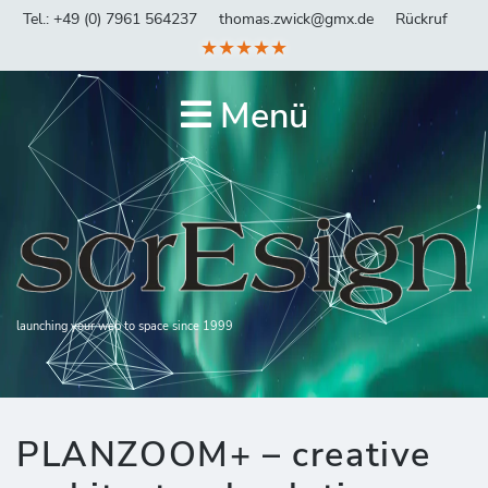
Tel.: +49 (0) 7961 564237
thomas.zwick@gmx.de
Rückruf
★★★★★
Menü
launching your web to space since 1999
PLANZOOM+ – creative